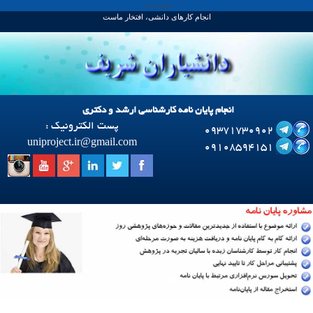
Google+
انجام کارهای دانشی، افتخار ماست
انجام پایان نامه کارشناسی ارشد و دکتری
پست الکترونیک :
09371730902
uniproject.ir
@
gmail.com
09108594151