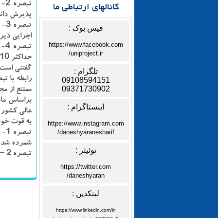
تب
کانالهای ارتباطی ما
پذیرش دانش
فیس بوک :
اجرایی ذیر
https://www.facebook.com
تب
uniproject.ir/
حداکثر ۱۰ درصد معیارهای موجود اقدام نماید. زمان اعمال این تغییرات حداقل یک سال پس از اعلام عمومی آن است.
تلگرام :
09108594151
09371730902
ممتنع از مجموع ۲۱۹ نماینده حاضر در صحن علنی مجلس به کمیسیون آموزش، تحق
اینستاگرام :
عالی کشور 
به قوت خود
https://www.instagram.com
daneshyaranesharif/
تب
شمرده شده 
توئیتر :
تبصره ۲ – سهمیه بسیجیان فعال مصوب هیأت وزیران مشمول این قانون می باشد.
https://twitter.com
daneshyaran/
لینکدین :
https://www.linkedin.com/in