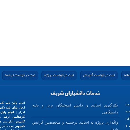
اله
ثبت درخواست آموزش
ثبت درخواست پروژه
ثبت درخواست ترجمه
خدمات دانشیاران شریف
انجام
پایان نامه کامپ
رب
بکارگیری اساتید و دانش آموختگان برتر و نخبه
انجام
پایان نامه دکت
ت.
دانشگاهی
افزار |
انجام پایان
کارشناسی ارشد
مک
ی،
کامپیوتر
الگوریتم ها
واگذاری پروژه به اساتید برجسته و متخصصین گرایش
 و
کامپیوتر
سخت افزار 
شما