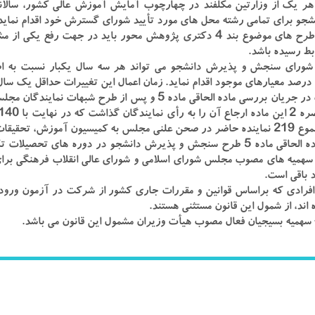
صره ۲- هر یک از وزارتین مکلفند در چهارچوب آمایش آموزش عالی کشور، سا
جو برای تمامی رشته محل های مورد تأیید شورای گسترش خود اقدام نماید
تبصره ۳- طرح های موضوع بند ۴ دکتری پژوهش محور باید در جهت ر
بط رسیده باشد.
صره ۴- شورای سنجش و پذیرش دانشجو می تواند هر سه سال یکبار نسبت به 
گفتنی است در جریان بررسی ماده الحاقی ماده ۵ و پس از طرح 
یقات و فناوری مجلس ارجاع گردید.
براساس ماده الحاقی ماده ۵ طرح سنجش و پذیرش دانشجو در دوره های تح
سهمیه های مصوب مجلس شورای اسلامی و شورای عالی انقلاب فرهنگی برا
 باقی است.
صره ۱- افرادی که براساس قوانین و مقررات جاری کشور از شرکت در آزمون و
اند، از شمول این قانون مستثنی هستند.