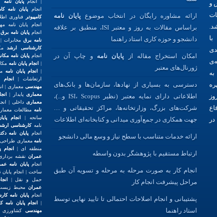
| انجام
پایان نامه
 و
انجام
پایان نامه کام
ات
ارائه مشاوره رایگان در انتخاب موضوع
پایان نامه
کامپیوتر
فناوری اطل
انجام پایان نامه م
د.
براساس مقالات به روز و معتبر ISI، منطبق بر علاقه
انجام
پایان نامه برق
ا
با
دانشجو و حوزه کاری استاد راهنما
نامه برق
مخابرات | 
کارشناسی ارشد
مکا
دی
امکان استخراج مقاله از
پایان نامه
و چاپ آن در
انجام
پایان نامه مکان
‌ی
|
انجام پایان نامه
مکان
ژورنال‌های معتبر
|
انجام پایان نامه
مکا
به
ارتعاشات |
انجام 
ره
دسترسی به بسیاری از نهادها، سازمان‌ها و بانک‌های
مهندسی
معماری | انج
معماری
پایدار |
انجا
وز
اطلاعاتی دارای نمایه معتبر (نظیر ISI، Scopus و...)،
معماری
داخلی | انج
اع
شرکت‌های بزرگ، وزارتخانه‌ها، مراکز تحقیقاتی و …
نامه
مطالعات معماری
سانحه |
انجام پای
در
جهت همکاری در جمع‌آوری میدانی و کتابخانه‌ای اطلاعات
نامه
کارشناسی ارشد
انجام
پایان نامه دک
ارائه خدمات متناسب با سطح نیاز و وسع مالی دانشجو
نامه
معماری طراحی ش
منطقه ای |
انجام پ
ارتباط مستقیم با پژوهشگر بدون واسطه
عمران
نقشه برداری |
انجام
پایان نامه عمر
انجام کار به صورت مرحله به مرحله و تسویه آن طبق
ساخت | انجام پایان ن
حمل و نقل |
انجا
مراحل پیشرفت انجام کار
عمران
محیط زیست 
انجام
پایان نامه کا
پشتیبانی و انجام اصلاحات احتمالی تا تایید نهایی توسط
|
انجام پایان نامه 
استاد راهنما
مهندسی
کشاورزی |