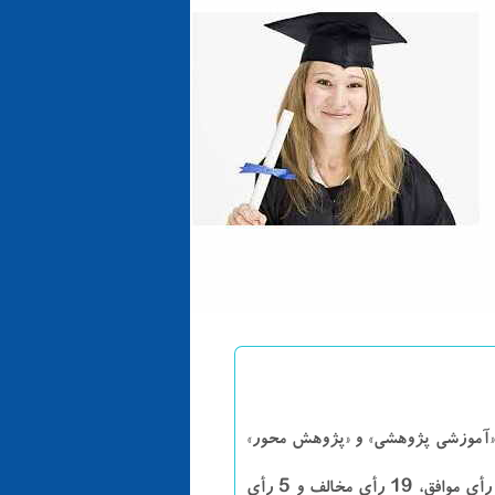
«آموزشی پژوهشی» و «پژوهش محور»
نمایندگان در نشست علنی امروز (یکشنبه، ۶ دی ماه) مجلس شورای اسلامی، با ۱۱۳ رأی موافق، ۱۹ رأی مخالف و ۵ رأی