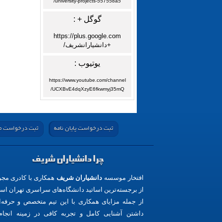
university-projects-557558a5/
گوگل + :
https://plus.google.com
+دانشیارانشریف/
یوتیوب :
https://www.youtube.com/channel
UCXBvE4dqXzyE6fkwmyj35mQ/
ثبت درخواست پایان نامه
ثبت درخواست مق
چرا دانشیاران شریف
افتخار موسسه
دانشیاران شریف
همکاری با کادری مج
از برجسته‌ترین اساتید دانشگاه‌های سراسری تهران اس
از جمله مزایای همکاری با این تیم متخصص و حرفه‌ا
داشتن آشنایی کامل و تجربه کافی در زمینه انجام