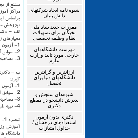
شیوه نامه ایجاد شرکتهای
مراکز آموز
دانش بنیان
براساس ای
«پژوهش محو
مقررات جدید بنیاد ملی
الف – دکت
نخبگان برای تسهیلات
نظام وظیفه تخصصی
معیارهای ز
۱- آزمون های متمرکز (۵۰ درصد)
فهرست دانشگاههای
۲- سوابق آ‌موزشی، پژوهشی و فناوری (۲۰ درصد)
خارجی مورد تایید وزارت
۳- مصاحبه علمی و سنجش عملی (۳۰ درصد)
علوم
ارزانترین و گرانترین
ب – دکتری
دانشگاههای دنیا برای
گیرد:
تحصیل
۱- آزمون های متمرکز (۳۰ درصد)
۲- سوابق آموزشی، پژوهشی و فناوری (۲۰ درصد)
شیوه‌های سنجش و
پذیرش دانشجو در مقطع
۳- مصاحبه علمی و بخش عملی (۳۰ درصد)
دکتری
۴- تهیه طرح واره (۲۰ درصد)
دکتری بدون آزمون
تب
استعدادهای درخشان /
آموزش وزا
جداول امتیازات
دانشگاه های