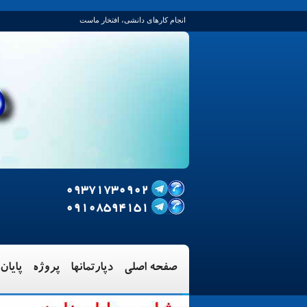
انجام کارهای دانشی، افتخار ماست
09371730902
09108594151
صفحه اصلی‌
دپارتمانها
پروژه‌
پایان 