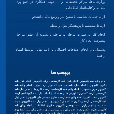
وزارتخانه‌ها، مراکز تحقیقاتی و … جهت همکاری در جمع‌آوری
میدانی و کتابخانه‌ای اطلاعات
ارائه خدمات متناسب با سطح نیاز و وسع مالی دانشجو
ارتباط مستقیم با پژوهشگر بدون واسطه
انجام کار به صورت مرحله به مرحله و تسویه آن طبق مراحل
پیشرفت انجام کار
پشتیبانی و انجام اصلاحات احتمالی تا تایید نهایی توسط استاد
راهنما
برچسب ها
انجام
پایان نامه کامپیوتر
| انجام
پایان نامه کارشناسی ارشد
کامپیوتر | انجام
پایان نامه
دکتری
کامپیوتر |
انجام پایان نامه
مهندسی کامپیوتر نرم افزار |
انجام پایان نامه
کامپیوتر
هوش مصنوعی |
انجام پایان نامه کارشناسی ارشد
مکاترونیک | انجام
پایان نامه
کارشناسی ارشد کامپیوتر
الگوریتم ها و محاسبات | انجام پایان نامه
کارشناسی ارشد
کامپیوتر
سخت افزار |
انجام پایان نامه ارشد
معماری سیستم های کامپیوتر | انجام
پایان
نامه کارشناسی ارشد و دکتری
شبکه های کامپیوتری | انجام
پایان نامه کامپیوتر
امنیت
اطلاعات | انجام
پایان نامه مهندسی کامپیوتر
فناوری اطلاعات |
انجام پایان نامه
کامپیوتر
تجارت الکترونیک | انجام پایان نامه مهندسی برق | انجام پایان نامه
ارشد برق
قدرت
| انجام
پایان نامه برق
الکترونیک |
انجام پایان نامه
برق کنترل | انجام
پایان نامه