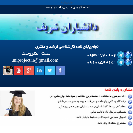
Google+
انجام کارهای دانشی، افتخار ماست
انجام پایان نامه کارشناسی ارشد و دکتری
پست الکترونیک :
09371730902
uniproject.ir
@
gmail.com
09108594151