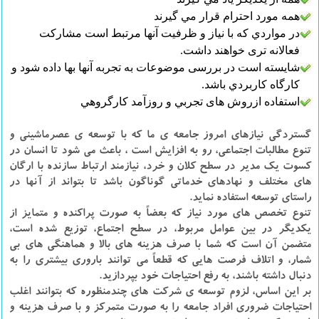
همه مورد احترام قرار مي گیرند
در مواردي كه با نياز و ظرفيت آنها مرتبط است مشارکت
فعالانه تری خواهند داشت.
شايسته است در بررسی موضوعات به تجربه آنها بها داده شود و
کارگاه كاربردي باشد.
استفاده ازروش های تجربي و روزآمد كارگروهي
گستردگي نيازهاي امروز جامعه ي ما كه با توسعه ي عصرماشيني و
تنوع مطالبات اجتماعي، رو به افزايش است ، باعث مي شود تا انسان در
كسوت يك مدير در سطح كلان و خرد، نيازمند ارتباط سازنده با ارگان
هاي مختلف و نهادهاي خدماتي گوناگون باشد تا بتواند از آنها در
راستاي توسعه استفاده نمايد.
تنوع تخصص هاي مورد نياز كه بعضاً به صورت پراكنده و متمايز از
يكديگر در بين عوامل مربوط، در سطح اجتماع، توزيع شده است،
متضمن آن است كه شما با صرف هزينه هاي بالا و هماهنگي هاي بي
شمار، و اتلاف فرصت هايي كه قطعاً مي توانند باروري بيشتري را به
دنبال داشته باشند، به رفع احتياجات خود بپردازيد.
بر اين اساس، لزوم توسعه ي شركت هاي چندمنظوره كه بتوانند اغلب
احتياجات ضروري افراد جامعه را به صورت متمركز و با صرف هزينه و