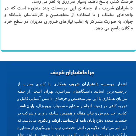
فرصت كمتر، پاسخ دهند، بسيار ضروري به نظر مي رسد.
دانشیاران شریف ، از جمله ي اين موسسات چند منظوره است كه در
واحدهای مختلف و با استفاده از متخصصين و كارشناسان باسابقه و
جوان، به صورت متمركز به اغلب نيازهاي ضروري مديران در سطح خرد
و كلان پاسخ مي دهد.
چرا دانشیاران شریف
افتخار موسسه
دانشیاران شریف
همکاری با کادری مجرب از
برجسته‌ترین اساتید دانشگاه‌های سراسری تهران است. از جمله
مزایای همکاری با این تیم متخصص و حرفه‌ای، داشتن آشنایی کامل و
تجربه کافی در زمینه انجام و مشاوره سمینار، پروپوزال،
پایان‌نامه
،
کتاب، اخذ پذیرش و چاپ مقاله و همچنین سابقه داوری و شرکت در
جلسات متعدد دفاع
پایان نامه کارشناسی ارشد و دکتری
می‌باشد. که
این امر می‌تواند علاوه بر دانش تخصصی تیم، با بهره‌گیری از مشاوره
رایگان و آموزش‌های لازم و کلیدی موجبات تسهیل فرآیند دفاع