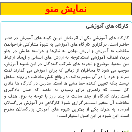
کارگاه های آموزشی
کارگاه‏ های آموزشی يکي از اثربخش‏ ترين گونه‏ های آموزش در عصر
حاضر است. برگزاری کارگاه‏ های آموزشی به شيوۀ مشارکتی فراخواندن
مخاطب به آموزش و ارزش نهادن به نيازها و خواسته‏ هايش در جلو
بردن اهداف آموزشي است.توجه به ارزش‏ هاي انساني و ايجاد ارتباط
بين محتوا، موضوع و تجربه‏ هاي شرکت‏ کنندگان در اين شيوه آموزش،
موجب مي‏ شود تا مخاطبان از زماني که براي آموزش مي‏ گذارند لذت
ببرند و خود را در آن سهيم بدانند. در واقع نقش مخاطب در روند منفعل
نيست بلکه تعيين کننده خط‏ مشي ‏ها است. مدرس در كارگاه ها داناي
کل نيست که راهبری براي رسيدن به مقصد که همان يادگيري
است.زمان کارگاه از چند ساعت تا چند روز با توجه به نوع، هدف و
مخاطب آن متغير است.برگزاری شیوۀ کارگاهی در آموزش بزرگسالان
امروزه به عنوان یکی از بهترین شیوه های آموزش بزرگسالان مطرح
است. این شیوه بر این اصول استوار است:
همه از يکديگر ياد مي گيرند