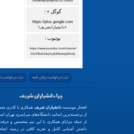
university-projects-557558a5/
گوگل + :
https://plus.google.com
+دانشیارانشریف/
یوتیوب :
https://www.youtube.com/channel
UCXBvE4dqXzyE6fkwmyj35mQ/
ثبت درخواست پایان نامه
ثبت درخواست مق
چرا دانشیاران شریف
افتخار موسسه
دانشیاران شریف
همکاری با کادری مج
از برجسته‌ترین اساتید دانشگاه‌های سراسری تهران اس
از جمله مزایای همکاری با این تیم متخصص و حرفه‌ا
داشتن آشنایی کامل و تجربه کافی در زمینه انجام