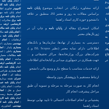
| انجام
پایان نامه
 و
انجام
پایان نامه کام
ات
ارائه مشاوره رایگان در انتخاب موضوع
پایان نامه
کامپیوتر
فناوری اطل
انجام پایان نامه م
د.
براساس مقالات به روز و معتبر ISI، منطبق بر علاقه
انجام
پایان نامه برق
ا
با
دانشجو و حوزه کاری استاد راهنما
نامه برق
مخابرات | 
کارشناسی ارشد
مکا
دی
امکان استخراج مقاله از
پایان نامه
و چاپ آن در
انجام
پایان نامه مکان
‌ی
|
انجام پایان نامه
مکان
ژورنال‌های معتبر
|
انجام پایان نامه
مکا
به
ارتعاشات |
انجام 
ره
دسترسی به بسیاری از نهادها، سازمان‌ها و بانک‌های
مهندسی
معماری | انج
معماری
پایدار |
انجا
وز
اطلاعاتی دارای نمایه معتبر (نظیر ISI، Scopus و...)،
معماری
داخلی | انج
اع
شرکت‌های بزرگ، وزارتخانه‌ها، مراکز تحقیقاتی و …
نامه
مطالعات معماری
سانحه |
انجام پای
در
جهت همکاری در جمع‌آوری میدانی و کتابخانه‌ای اطلاعات
نامه
کارشناسی ارشد
انجام
پایان نامه دک
ارائه خدمات متناسب با سطح نیاز و وسع مالی دانشجو
نامه
معماری طراحی ش
منطقه ای |
انجام پ
ارتباط مستقیم با پژوهشگر بدون واسطه
عمران
نقشه برداری |
انجام
پایان نامه عمر
انجام کار به صورت مرحله به مرحله و تسویه آن طبق
ساخت | انجام پایان ن
حمل و نقل |
انجا
مراحل پیشرفت انجام کار
عمران
محیط زیست 
انجام
پایان نامه کا
پشتیبانی و انجام اصلاحات احتمالی تا تایید نهایی توسط
|
انجام پایان نامه 
استاد راهنما
مهندسی
کشاورزی |