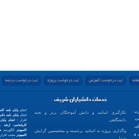
اله
ثبت درخواست آموزش
ثبت درخواست پروژه
ثبت درخواست ترجمه
خدمات دانشیاران شریف
انجام
پایان نامه کامپ
رب
بکارگیری اساتید و دانش آموختگان برتر و نخبه
انجام
پایان نامه دکت
ت.
دانشگاهی
افزار |
انجام پایان
کارشناسی ارشد
مک
ی،
کامپیوتر
الگوریتم ها
واگذاری پروژه به اساتید برجسته و متخصصین گرایش
 و
کامپیوتر
سخت افزار 
شما