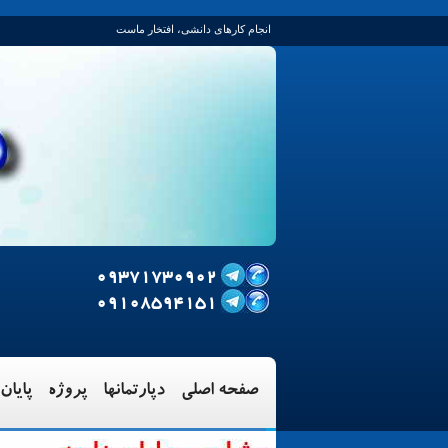
انجام کارهای دانشی، افتخار ماست
09371730902
09108594151
صفحه اصلی‌
دپارتمانها
پروژه‌
پایان 