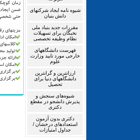
زمان کوچک 
شیوه نامه ایجاد شرکتهای
ضمن ایجاد 
دانش بنیان
حتی شخصی ب
مقررات جدید بنیاد ملی
مزیتهای رق
نخبگان برای تسهیلات
امكان اد
نظام وظیفه تخصصی
کلاسهای 
فهرست دانشگاههای
تولید محت
خارجی مورد تایید وزارت
ارائه جز
علوم
امكان استفاده ا
برگزاری 
ارزانترین و گرانترین
دانشگاههای دنیا برای
برگزاری 
تحصیل
شیوه‌های سنجش و
پذیرش دانشجو در مقطع
دکتری
دکتری بدون آزمون
استعدادهای درخشان /
جداول امتیازات