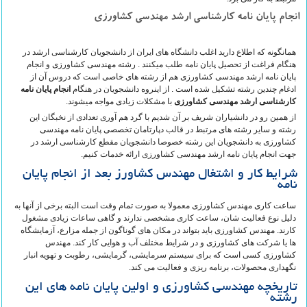
انجام پایان نامه کارشناسی ارشد مهندسی کشاورزی
همانگونه که اطلاع دارید اغلب دانشگاه های ایران از دانشجویان کارشناسی ارشد در
هنگام فراغت از تحصیل پایان نامه طلب میکنند . رشته مهندسی کشاورزی و انجام
پایان نامه ارشد مهندسی کشاورزی هم از رشته های خاصی است که دروس آن از
ادغام چندین رشته تشکیل شده است . از اینروه دانشجویان در هنگام
انجام پایان نامه
کارشناسی ارشد مهندسی کشاورزی
با مشکلات زیادی مواجه میشوند.
از همین رو در دانشیاران شریف بر آن شدیم با گرد هم آوری تعدادی از نخبگان این
رشته و سایر رشته های مرتبط در قالب دپارتامان تخصصی پایان نامه مهندسی
کشاورزی به دانشجویان این رشته خصوصا دانشجویان مقطع کارشناسی ارشد در
جهت انجام پایان نامه ارشد مهندسی کشاورزی ارائه خدمات کنیم.
شرایط کار و اشتغال مهندس کشاورز بعد از انجام پایان
نامه
ساعت کاری مهندس کشاورزی معمولا به صورت تمام وقت است البته برخی از آنها به
دلیل نوع فعالیت شان، ساعت کاری مشخصی ندارند و گاهی ساعات زیادی مشغول
کارند. مهندس کشاورزی باید بتواند در مکان های گوناگون از جمله مزارع، آزمایشگاه
ها یا شرکت های کشاورزی و در شرایط مختلف آب و هوایی کار کند. مهندس
کشاورزی کسی است که برای سیستم سرمایشی، گرمایشی، رطوبت و تهویه انبار
نگهداری محصولات، برنامه ریزی و فعالیت می کند.
تاریخچه مهندسی کشاورزی و اولین پایان نامه های این
رشته