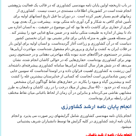
در باب تاریخچه اولین پایان نامه مهندسی کشاورزی که در قالب یک فعالیت پژوهشی
انجام شده است در کشورمان اطلاعات مستندی در دست نیست . کشاورزی از
زمانهای قدیم بسیار تغییر کرده است . در دوران ما قبل تاریخ انسانهای اولیه برای
تأمین غذای کافی به شکار و گرد آوری دانه متکی بودند . پیشرفت بزرگ بعدی بهره
گیری از حفاری برای کاشت دانه ها بود که این موضوع در حقیقت ، به انسان اجازه می
داد تا بیش از اندازه به طبیعت متکی نباشد و در ضمن منابع غذایی خود را بیشتر کند .
این مسئله همین طور به منزله پایانی برای چادر نشینی بود .ایران نخستین کشور
دنیاست که در آن کشاورزی و زراعت آغاز گردیده‌است. و انسان اولیه برای اولین بار
در فلات ایران به کشت و آبیاری و پرورش دام مشغول شده‌است. مهاجرت آریایی‌ها
بیشتر در جستجوی چراگاه‌های جدید نبوده بلکه مهاجرتی دهقانی و در جستجوی زمین
بهتر برای کشاورزی بوده‌است. حفاری‌هایی که در حوالی کاشان انجام شده، نشان
می‌دهد که در شش هزار سال گذشته ایرانی‌ها سامانه کشاورزی پیشرفته‌ای داشته‌اند.
آیین زرتشت به کشاورزی اهمیت فراوان داده و در اوستا آمده‌است که سومین جایی
که زمین شادمانترین است آنجاست که کسانی از خداپرستان بیشترین غله را کشت
کنند و بیشترین گیاه و میوه را بکارند. در حفاری‌های نقاط گوناگون ایران مشخص
گردیده که در حدود 40۰۰ سال پیش از میلاد درخت را در ری، کاشان و دامغان به طرز
مشابهی نقاشی می‌کرده‌اند و بنابراین در آن زمان از لحاظ باغبانی میان نقاط مختلف
ایران رابطه برقرار بوده‌است.
انجام پایان نامه ارشد کشاورزی
انجام پایان نامه مهندسی کشاورزی شامل گرایشهای زیر صورت می پذیرد. و انجام
پایان نامه ارشد کشاورزی در کلیه گرایش ها توسط دانشیاران شریف پشتیبانی
میشود.
انجام پایان نامه ارشد باغبانی