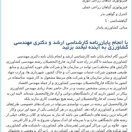
فیزیولوژی گیاهان زراعی تئوری
فیزیولوژی گیاهان زراعی عملی
کنترل و گواهی بذر
گیاهشناسی - 1
مبانی کشاورزی پایدار
با انجام پایان نامه کارشناسی ارشد و دکتری مهندسی
کشاورزی به آینده لبخند بزنید
آخرین گام انجام پایان نامه کارشناسی ارشد و انجام پایان نامه دکتری مهندسی
کشاورزی میباشد تا گام در راه جدید گذارید. فارغ التحصیلان رشته مهندسی کشاورزی
(گرایش های مختلف) می توانند در سازمان ها و شرکت های حوزه کشاورزی و منابع
طبیعی همچون شرکت خدمات مهندسی آب و خاک کشور، شهرداری ها، وزارت جهاد
کشاورزی و سایر سازمان ها و شرکت های مرتبط مشغول به کار شوند. متأسفانه‌ در
کشور ما جایگاه‌ فارغ‌التحصیلان‌ مهندسی‌ کشاورزی‌ و از جمله‌ مهندس‌ اقتصاد
کشاورزی‌ به‌ درستی‌ مشخص‌ نیست‌ و در حال‌ حاضر تعداد زیادی مهندس‌ کشاورزی‌
بیکار در کشور داریم‌ که‌ از دانشگاه‌های‌ دولتی‌ و آزاد فارغ‌التحصیل‌ شده‌اند. البته‌ این‌ به‌
آن‌ معنا نیست‌ که‌ فارغ‌التحصیلان‌ این‌ رشته‌ هیچ‌ موقعیت‌ کاری‌ ندارند بلکه‌
فارغ‌التحصیل‌ این‌ رشته‌ در صورت‌ توانمندی‌ می‌تواند در شرکت‌های‌ خصوصی‌ طرح‌های‌
اقتصادی‌ و کشاورزی‌ ارائه‌ دهد. کشاورزی در هر گرایشی یکی از سود اور ترین وکار
افرینانه ترین رشته های دانشگاهی می باشد که نیاز به سرمایه ی کلان برخلاف خیلی از
رشته های دانشگاهی ندارد،و با سرمایه ای اندک میتوان شروع به کار و کار افرینی
نمود. علاوه بر این، مراکز آموزشی (هنرستان های کشاورزی، دانشکده های کشاورزی،
آموزشکده های کشاورزی، مراکز آموزش کشاورزی و…) مراکز پژوهشی و بخشهای