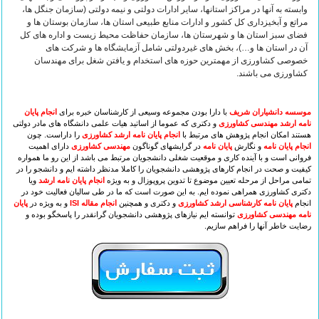
وابسته به آنها در مراکز استانها، سایر ادارات دولتی و نیمه دولتی (سازمان جنگل ها،
مراتع و آبخیزداری کل کشور و ادارات منابع طبیعی استان ها، سازمان بوستان ها و
فضای سبز استان ها و شهرستان ها، سازمان حفاظت محیط زیست و اداره های کل
آن در استان ها و…)، بخش های غیردولتی شامل آزمایشگاه ها و شرکت های
خصوصی کشاورزی از مهمترین حوزه های استخدام و یافتن شغل برای مهندسان
کشاورزی می باشند.
موسسه دانشیاران شریف
با دارا بودن مجموعه وسیعی از کارشناسان خبره برای
انجام پایان
نامه ارشد مهندسی کشاورزی
و دکتری که عموما از اساتید هیات علمی دانشگاه های مادر دولتی
هستند امکان انجام پژوهش های مرتبط با
انجام پایان نامه ارشد کشاورزی
را داراست. چون
انجام پایان نامه
و نگارش
پایان نامه
در گرایشهای گوناگون
مهندسی کشاورزی
دارای اهمیت
فروانی است و با آینده کاری و موقعیت شغلی دانشجویان مرتبط می باشد از این رو ما همواره
کیفیت و صحت در انجام کارهای پژوهشی دانشجویان را کاملا مدنظر داشته ایم و دانشجو را در
تمامی مراحل از مرحله تعیین موضوع تا تدوین پروپوزال و به ویژه
انجام پایان نامه ارشد
ویا
دکتری کشاورزی همراهی نموده ایم. به این صورت است که ما
در طی سالیان فعالیت خود در
انجام
پایان نامه کارشناسی ارشد کشاورزی
و دکتری و همچنین
انجام مقاله ISI
و به ویژه در
پایان
نامه مهندسی کشاورزی
توانسته ایم نیازهای پژوهشی دانشجویان گرانقدر را پاسخگو بوده و
رضایت خاطر آنها را فراهم سازیم.