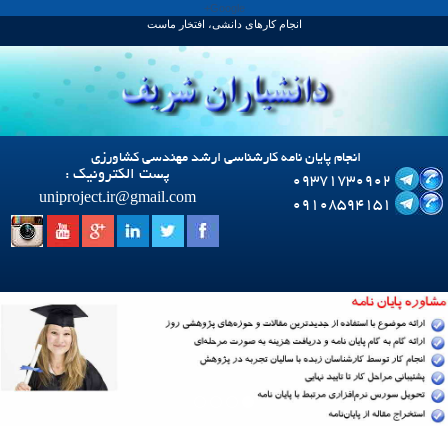
Google+
انجام کارهای دانشی، افتخار ماست
انجام پایان نامه کارشناسی ارشد مهندسی کشاورزی
پست الکترونیک :
09371730902
uniproject.ir
@
gmail.com
09108594151