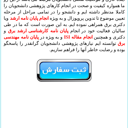
ما همواره کیفیت و صحت در انجام کارهای پژوهشی دانشجویان را
کاملا مدنظر داشته ایم و دانشجو را در تمامی مراحل از مرحله
تعیین موضوع تا تدوین پروپوزال و به ویژه
انجام پایان نامه ارشد
ویا
دکتری برق همراهی نموده ایم. به این صورت است که ما
در طی
سالیان فعالیت خود در انجام
پایان نامه کارشناسی ارشد برق
و
دکتری و همچنین
انجام مقاله ISI
و به ویژه در
پایان نامه مهندسی
برق
توانسته ایم نیازهای پژوهشی دانشجویان گرانقدر را پاسخگو
بوده و رضایت خاطر آنها را فراهم سازیم.
انجام پایان نامه ارشد
,
انجام پایان نامه حقوق
,
انجام پایان نامه
,
انجام پایان نامه دکتری
,
انجام پایان نامه
,
بهینه سازی وب
سایت
,
برنامه ریزی درسی
,
مشاوره درسی
,
مشاوره
روانشناسی تلفنی
,
مشاوره ازدواج
,
فروش دوربین مدار بسته
,
انجام پایان , نامه | دانشیاران شریف
,
کانکس
,
کفسابی
,
تور
مسافرتی
,
تور لحظه آخری کیش
,
تور لحظه آخری
مشهد
,
سئو
,
قیمت تور خارجی
,
خدمات عروسی
,
بارکد