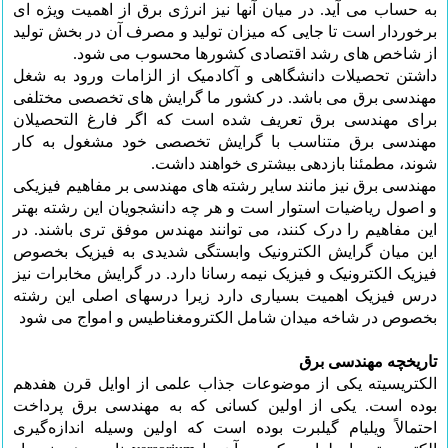
به حساب می آید. در میان آنها نیز انرژی برق از اهمیت ویژه ای
برخوردار است تا جایی که میزان تولید و مصرف آن در بخش تولید
از شاخص های رشد اقتصادی کشورها محسوب می شود.
داشتن تحصیلات دانشگاهی و آکادمیک از الزامات ورود به شغل
مهندسی برق می باشد. در کشور ما گرایش های تخصصی مختلفی
برای مهندسی برق تعریف شده است که اگر فارغ التحصیلان
مهندسی برق متناسب با گرایش تخصصی خود مشغول به کار
شوند، مطمئنا بازدهی بیشتری خواهند داشت.
مهندسی برق نیز مانند سایر رشته های مهندسی بر مفاهیم فیزیکی
و اصول ریاضیات استوار است و هر چه دانشجویان این رشته بهتر
این مفاهیم را درک کنند، می توانند مهندس موفق تری باشند. در
این میان گرایش الکترونیک وابستگی شدیدی به فیزیک بخصوص
فیزیک الکترونیک و فیزیک نیمه رسانا دارد. در گرایش مخابرات نیز
درس فیزیک اهمیت بسیاری دارد زیرا درسهای اصلی این رشته
بخصوص در شاخه میدان شامل الکترومغناطیس و امواج می شود
تاریخچه مهندسی برق
الکتریسیته یکی از موضوعات جذاب علمی از اوایل قرن هفدهم
بوده است. یکی از اولین کسانی که به مهندسی برق پرداخت
احتمالاً ویلیام گیلبرت بوده است که اولین وسیله اندازه‌گیری