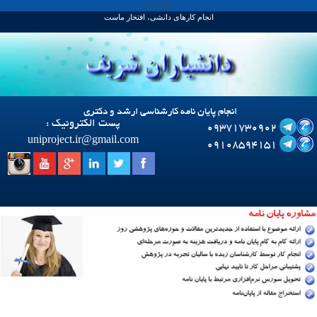
Google+
انجام کارهای دانشی، افتخار ماست
انجام پایان نامه کارشناسی ارشد و دکتری
پست الکترونیک :
09371730902
uniproject.ir
@
gmail.com
09108594151