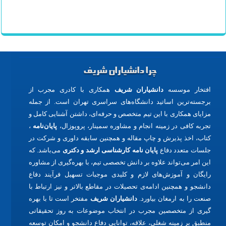
خوان
,
خدمات مجالس
,
مسافرخانه در مشهد
,
مسافرخانه
تهران
,
هتل ارزان در مشهد
,
انتخاب رشته
چرا دانشیاران شریف
افتخار موسسه
دانشیاران شریف
همکاری با کادری مجرب از
برجسته‌ترین اساتید دانشگاه‌های سراسری تهران است. از جمله
مزایای همکاری با این تیم متخصص و حرفه‌ای، داشتن آشنایی کامل و
تجربه کافی در زمینه انجام و مشاوره سمینار، پروپوزال،
پایان‌نامه
،
کتاب، اخذ پذیرش و چاپ مقاله و همچنین سابقه داوری و شرکت در
جلسات متعدد دفاع
پایان نامه کارشناسی ارشد و دکتری
می‌باشد. که
این امر می‌تواند علاوه بر دانش تخصصی تیم، با بهره‌گیری از مشاوره
رایگان و آموزش‌های لازم و کلیدی موجبات تسهیل فرآیند دفاع
دانشجو و همچنین ادامه‌ی تحصیلات در مقاطع بالاتر و نیز ارتباط با
صنعت را به ارمغان بیاورد.
دانشیاران شریف
مفتخر است تا با بهره
گیری از متخصصین مجرب در انتخاب موضوعات به روز تحقیقاتی
منطبق بر زمینه شغلی، علاقه، توانایی دفاع دانشجو و امکان توسعه