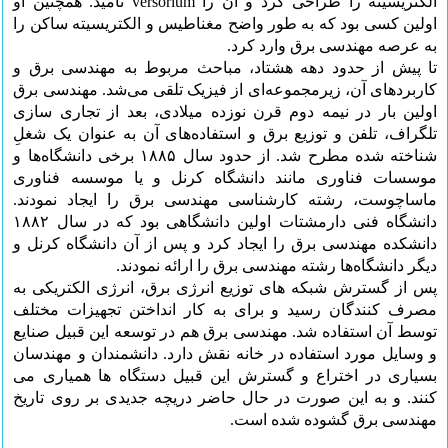
الکتریسیته را طراحی کرد و آن را versorium نامید. همچنین او
اولین کسی بود که به طور واضح مغناطیس و الکتریسیته ساکن را
به عرصه مهندسی برق وارد کرد.
تا پیش از حدود دهه هشتاد، مباحث مربوط به مهندسی برق و
کاربردهای آن، زیرمجموعه‌ای از فیزیک تلقی می‌شد. مهندسی برق
اولین بار در نیمه دوم قرن نوزده میلادی، بعد از تجاری سازی
تلگراف، تلفن و توزیع برق و استفاده‌های آن به عنوان یک شغلِ
شناخته شده مطرح شد. از حدود سال ۱۸۸۵ برخی دانشگاه‌ها و
موسسات فناوری مانند دانشگاه کرنل و یا موسسه فناوری
ماساچوست، رشته کارشناسی مهندسی برق را ایجاد نمودند.
دانشگاه فنی دارمشتات اولین دانشگاهی بود که در سال ۱۸۸۲
دانشکده مهندسی برق را ایجاد کرد و پس از آن دانشگاه کرنل و
دیگر دانشگاه‌ها رشته مهندسی برق را ارائه نمودند.
پس از گسترش شبکه های توزیع انرژی برق، انرژی الکتریکی به
مصرف کنندگان رسید و برای به کار انداختن تجهیزات مختلف
توسط آن استفاده شد. مهندسی برق هم در توسعه این قبیل صنایع
و وسایل مورد استفاده در خانه نقش دارد. دانشمندان و مهندسان
بسیاری در اختراع و گسترش این قبیل دستگاه ها همیاری می
کنند. و به این صورت در حال حاضر دریچه جدیدی بر روی تاریخ
مهندسی برق گشوده شده است.