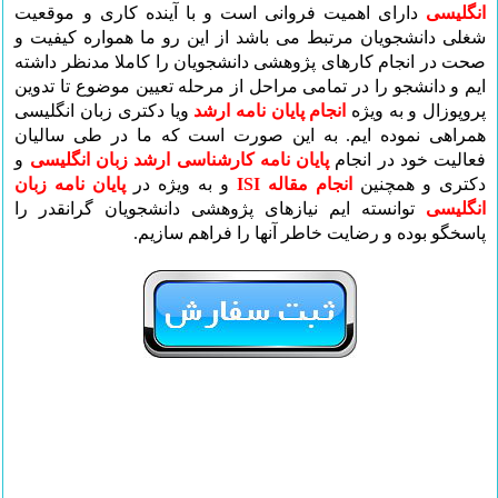
انگلیسی
دارای اهمیت فروانی است و با آینده کاری و موقعیت
شغلی دانشجویان مرتبط می باشد از این رو ما همواره کیفیت و
صحت در انجام کارهای پژوهشی دانشجویان را کاملا مدنظر داشته
ایم و دانشجو را در تمامی مراحل از مرحله تعیین موضوع تا تدوین
پروپوزال و به ویژه
انجام پایان نامه ارشد
ویا دکتری زبان انگلیسی
همراهی نموده ایم. به این صورت است که ما
در طی سالیان
فعالیت خود در انجام
پایان نامه کارشناسی ارشد زبان انگلیسی
و
دکتری و همچنین
انجام مقاله ISI
و به ویژه در
پایان نامه زبان
انگلیسی
توانسته ایم نیازهای پژوهشی دانشجویان گرانقدر را
پاسخگو بوده و رضایت خاطر آنها را فراهم سازیم.
انجام پایان نامه ارشد
,
انجام پایان نامه حقوق
,
انجام پایان نامه
,
انجام پایان نامه دکتری
,
انجام پایان نامه
,
سئو سایت
,
برنامه
ریزی درسی
,
مشاوره درسی
,
مشاوره روانشناسی
تلفنی
,
مشاوره ازدواج
,
فروش دوربین مدار بسته
,
انجام پایان ,
نامه | دانشیاران شریف
,
کانکس
,
کفسابی
,
تور مسافرتی
,
تور
لحظه آخری کیش
,
تور لحظه آخری مشهد
,
سئو
,
قیمت تور