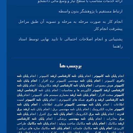
ارائه خدمات متناسب با سطح نیاز و وسع مالی دانشجو
ارتباط مستقیم با پژوهشگر بدون واسطه
انجام کار به صورت مرحله به مرحله و تسویه آن طبق مراحل
پیشرفت انجام کار
پشتیبانی و انجام اصلاحات احتمالی تا تایید نهایی توسط استاد
راهنما
برچسب ها
انجام
پایان نامه کامپیوتر
| انجام
پایان نامه کارشناسی ارشد
کامپیوتر | انجام
پایان نامه
دکتری
کامپیوتر |
انجام پایان نامه
مهندسی کامپیوتر نرم افزار |
انجام پایان نامه
کامپیوتر
هوش مصنوعی |
انجام پایان نامه کارشناسی ارشد
مکاترونیک | انجام
پایان نامه
کارشناسی ارشد کامپیوتر
الگوریتم ها و محاسبات | انجام پایان نامه
کارشناسی ارشد
کامپیوتر
سخت افزار |
انجام پایان نامه ارشد
معماری سیستم های کامپیوتر | انجام
پایان
نامه کارشناسی ارشد و دکتری
شبکه های کامپیوتری | انجام
پایان نامه کامپیوتر
امنیت
اطلاعات | انجام
پایان نامه مهندسی کامپیوتر
فناوری اطلاعات |
انجام پایان نامه
کامپیوتر
تجارت الکترونیک | انجام پایان نامه مهندسی برق | انجام پایان نامه
ارشد برق
قدرت
| انجام
پایان نامه برق
الکترونیک |
انجام پایان نامه
برق کنترل | انجام
پایان نامه
برق
مخابرات | انجام
پایان نامه مهندسی
پزشکی | انجام
پایان نامه کارشناسی
ارشد
مکانیک |
انجام پایان نامه
مکانیک ساخت وتولید | انجام
پایان نامه مکانیک
طراحی
کاربردی|
انجام پایان نامه
مکانیک جامدات |
انجام پایان نامه
مکانیک سازه های دریایی |
انجام
پایان نامه مکانیک
سیالات |
انجام پایان نامه
مکانیک تبدیل انرژی|
انجام پایان