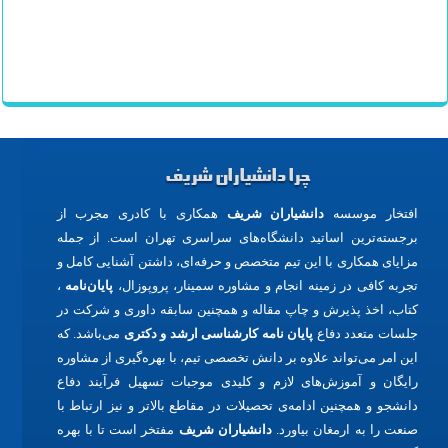
خارجی
,
خدمات عروسی
,
بارکد خوان
,
خدمات
مجالس
,
مسافرخانه در مشهد
,
مسافرخانه تهران
,
هتل ارزان در
مشهد
,
انتخاب رشته
چرا دانشیاران شریف
افتخار موسسه
دانشیاران شریف
همکاری با کادری مجرب از
برجسته‌ترین اساتید دانشگاه‌های سراسری تهران است. از جمله
مزایای همکاری با این تیم متخصص و حرفه‌ای، داشتن آشنایی کامل و
تجربه کافی در زمینه انجام و مشاوره سمینار، پروپوزال،
پایان‌نامه
،
کتاب، اخذ پذیرش و چاپ مقاله و همچنین سابقه داوری و شرکت در
جلسات متعدد دفاع
پایان نامه کارشناسی ارشد و دکتری
می‌باشد. که
این امر می‌تواند علاوه بر دانش تخصصی تیم، با بهره‌گیری از مشاوره
رایگان و آموزش‌های لازم و کلیدی موجبات تسهیل فرآیند دفاع
دانشجو و همچنین ادامه‌ی تحصیلات در مقاطع بالاتر و نیز ارتباط با
صنعت را به ارمغان بیاورد.
دانشیاران شریف
مفتخر است تا با بهره