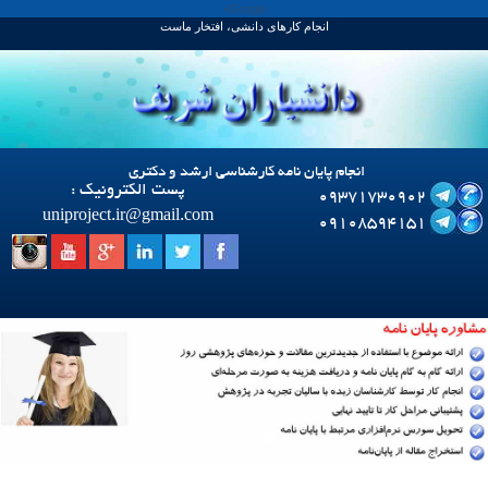
Google+
انجام کارهای دانشی، افتخار ماست
انجام پایان نامه کارشناسی ارشد و دکتری
پست الکترونیک :
09371730902
uniproject.ir
@
gmail.com
09108594151