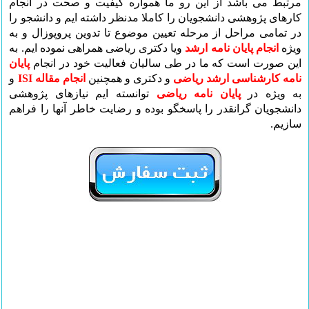
مرتبط می باشد از این رو ما همواره کیفیت و صحت در انجام
کارهای پژوهشی دانشجویان را کاملا مدنظر داشته ایم و دانشجو را
در تمامی مراحل از مرحله تعیین موضوع تا تدوین پروپوزال و به
ویژه
انجام پایان نامه ارشد
ویا دکتری ریاضی همراهی نموده ایم. به
این صورت است که ما
در طی سالیان فعالیت خود در انجام
پایان
نامه کارشناسی ارشد ریاضی
و دکتری و همچنین
انجام مقاله ISI
و
به ویژه در
پایان نامه ریاضی
توانسته ایم نیازهای پژوهشی
دانشجویان گرانقدر را پاسخگو بوده و رضایت خاطر آنها را فراهم
سازیم.
انجام پایان نامه ارشد
,
انجام پایان نامه حقوق
,
انجام پایان نامه
,
انجام پایان نامه دکتری
,
انجام پایان نامه
,
سئو سایت
,
برنامه
ریزی درسی
,
مشاوره درسی
,
مشاوره روانشناسی
تلفنی
,
مشاوره ازدواج
,
فروش دوربین مدار بسته
,
انجام پایان ,
نامه | دانشیاران شریف
,
کانکس
,
کفسابی
,
تور مسافرتی
,
تور
لحظه آخری کیش
,
تور لحظه آخری مشهد
,
سئو
,
قیمت تور
خارجی
,
خدمات عروسی
,
بارکد خوان
,
خدمات