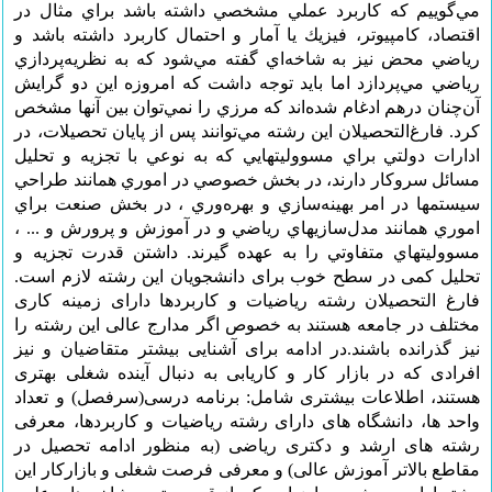
مي‌گوييم‌ كه‌ كاربرد عملي‌ مشخصي‌ داشته‌ باشد براي‌ مثال‌ در
اقتصاد، كامپيوتر، فيزيك‌ يا آمار و احتمال‌ كاربرد داشته‌ باشد و
رياضي‌ محض‌ نيز به‌ شاخه‌اي‌ گفته‌ مي‌شود كه‌ به‌ نظريه‌پردازي‌
رياضي‌ مي‌پردازد اما بايد توجه‌ داشت‌ كه‌ امروزه‌ اين‌ دو گرايش‌
آن‌چنان‌ درهم‌ ادغام‌ شده‌اند كه‌ مرزي‌ را نمي‌توان‌ بين‌ آنها مشخص‌
كرد. فارغ‌التحصيلان اين رشته مي‌توانند پس از پايان تحصيلات، در
ادارات دولتي براي مسووليتهايي كه به نوعي با تجزيه و تحليل
مسائل سروكار دارند، در بخش‌ خصوصي در اموري همانند طراحي
سيستمها در امر بهينه‌سازي و بهره‌وري ، در بخش صنعت براي
اموري همانند مدل‌سازيهاي رياضي و در آموزش و پرورش و ... ،
مسووليتهاي متفاوتي را به عهده گيرند. داشتن قدرت تجزیه و
تحلیل کمی در سطح خوب برای دانشجویان این رشته لازم است.
فارغ التحصیلان رشته ریاضیات و کاربردها دارای زمینه کاری
مختلف در جامعه هستند به خصوص اگر مدارج عالی این رشته را
نیز گذرانده باشند.در ادامه برای آشنایی بیشتر متقاضیان و نیز
افرادی که در بازار کار و کاریابی به دنبال آینده شغلی بهتری
هستند، اطلاعات بیشتری شامل: برنامه درسی(سرفصل) و تعداد
واحد ها، دانشگاه های دارای رشته ریاضیات و کاربردها، معرفی
رشته های ارشد و دکتری ریاضی (به منظور ادامه تحصیل در
مقاطع بالاتر آموزش عالی) و معرفی فرصت شغلی و بازارکار این