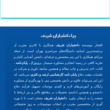
مجالس
,
مسافرخانه در مشهد
,
مسافرخانه تهران
,
هتل ارزان در
مشهد
,
انتخاب رشته
چرا دانشیاران شریف
افتخار موسسه
دانشیاران شریف
همکاری با کادری مجرب از
برجسته‌ترین اساتید دانشگاه‌های سراسری تهران است. از جمله
مزایای همکاری با این تیم متخصص و حرفه‌ای، داشتن آشنایی کامل و
تجربه کافی در زمینه انجام و مشاوره سمینار، پروپوزال،
پایان‌نامه
،
کتاب، اخذ پذیرش و چاپ مقاله و همچنین سابقه داوری و شرکت در
جلسات متعدد دفاع
پایان نامه کارشناسی ارشد و دکتری
می‌باشد. که
این امر می‌تواند علاوه بر دانش تخصصی تیم، با بهره‌گیری از مشاوره
رایگان و آموزش‌های لازم و کلیدی موجبات تسهیل فرآیند دفاع
دانشجو و همچنین ادامه‌ی تحصیلات در مقاطع بالاتر و نیز ارتباط با
صنعت را به ارمغان بیاورد.
دانشیاران شریف
مفتخر است تا با بهره
گیری از متخصصین مجرب در انتخاب موضوعات به روز تحقیقاتی
منطبق بر زمینه شغلی، علاقه، توانایی دفاع دانشجو و امکان توسعه