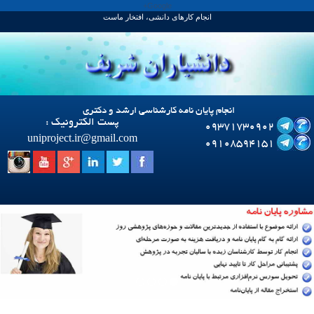
Google+
انجام کارهای دانشی، افتخار ماست
انجام پایان نامه کارشناسی ارشد و دکتری
پست الکترونیک :
09371730902
uniproject.ir
@
gmail.com
09108594151